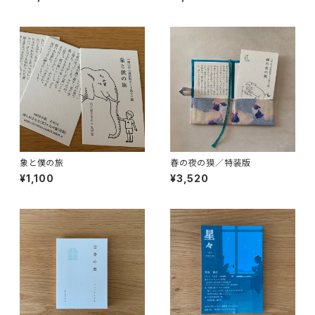
象と僕の旅
春の夜の獏／特装版
¥1,100
¥3,520