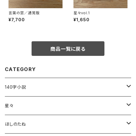
言葉の窓／通常版
星々vol.1
¥7,700
¥1,650
商品一覧に戻る
CATEGORY
140字小説
140字小説セレクション〈言葉のふね〉
星々
そのほか
雑誌「星々」
ほしのたね