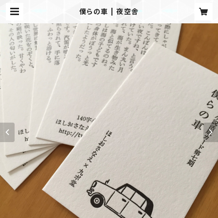
僕らの車 | 夜空舎