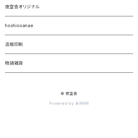
星々の本棚
雑誌「ほしのたね」
夜空舎オリジナル
その他
ほしのたねライブラリ
hoshiosanae
活版印刷
物語雑貨
© 夜空舎
Powered by