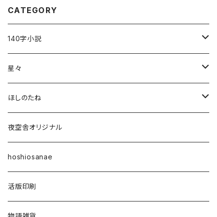
CATEGORY
140字小説
140字小説セレクション〈言葉のふね〉
星々
そのほか
雑誌「星々」
ほしのたね
星々の本棚
雑誌「ほしのたね」
夜空舎オリジナル
その他
ほしのたねライブラリ
hoshiosanae
活版印刷
物語雑貨