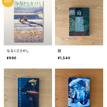
ななくささがし
庭
¥990
¥1,540