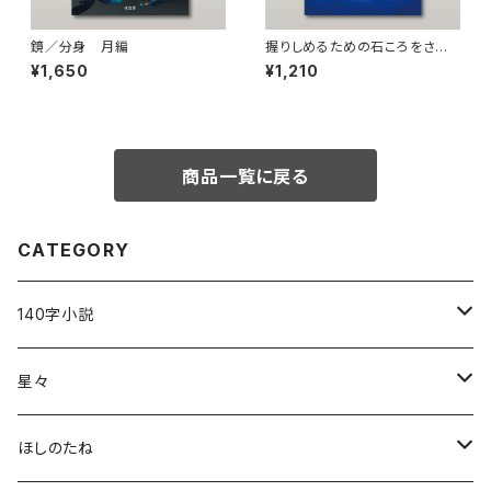
鏡／分身 月編
握りしめるための石ころをさが
す
¥1,650
¥1,210
商品一覧に戻る
CATEGORY
140字小説
140字小説セレクション〈言葉のふね〉
星々
そのほか
雑誌「星々」
ほしのたね