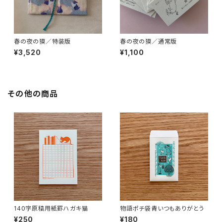
春の夜の獏／特装版
春の夜の獏／通常版
¥3,520
¥1,100
その他の商品
140字原稿用紙罫ハガキ猫
物語ポチ袋青いつもありがとう
¥250
¥180