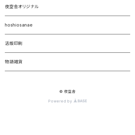
星々の本棚
雑誌「ほしのたね」
夜空舎オリジナル
その他
ほしのたねライブラリ
hoshiosanae
活版印刷
物語雑貨
© 夜空舎
Powered by