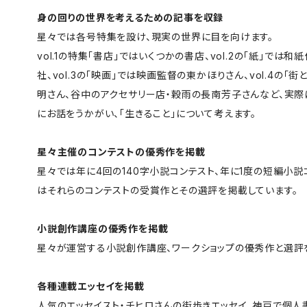
身の回りの世界を考えるための記事を収録
星々では各号特集を設け、現実の世界に目を向けます。
vol.1の特集「書店」ではいくつかの書店、vol.2の「紙」で
社、vol.3の「映画」では映画監督の東かほりさん、vol.4の
明さん、谷中のアクセサリー店・穀雨の長南芳子さんなど、実
にお話をうかがい、「生きること」について考えます。
星々主催のコンテストの優秀作を掲載
星々では年に4回の140字小説コンテスト、年に1度の短編小説
はそれらのコンテストの受賞作とその選評を掲載しています。
小説創作講座の優秀作を掲載
星々が運営する小説創作講座、ワークショップの優秀作と選評
各種連載エッセイを掲載
人気のエッセイスト・チヒロさんの街歩きエッセイ、神戸で個