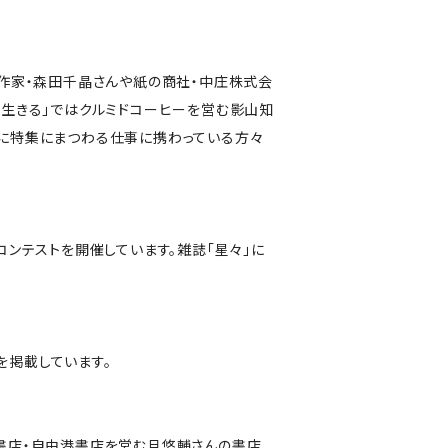
は和紙作家・森田千晶さんや紙の商社・中庄株式会
「街と生きる」ではクルミドコーヒーを営む影山知
際に特集にまつわる仕事に携わっている方々
コンテストを開催しています。雑誌「星々」に
を掲載しています。
人書店・自由港書店を営む旦悠輔さんの書店