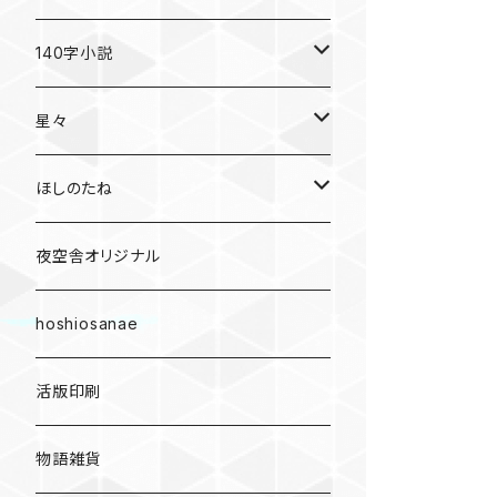
140字小説
140字小説セレクション〈言葉のふね〉
星々
そのほか
雑誌「星々」
ほしのたね
星々の本棚
雑誌「ほしのたね」
夜空舎オリジナル
その他
ほしのたねライブラリ
hoshiosanae
活版印刷
物語雑貨